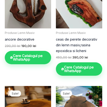
Produse Lemn Masiv
Produse Lemn Masiv
ancore decorative
ceas de perete decorativ
din lemn masiv,rasina
230,00
lei
190,00
lei
epoxidica si licheni
Cere Catalogul pe
450,00
lei
390,00
lei
WhatsApp
Cere Catalogul pe
WhatsApp
Prețul
Prețul
Prețul
Prețul
inițial
curent
inițial
curent
Sale!
Sale!
a
este:
a
este:
fost:
1.190,00 lei.
fost:
1.190,00 lei
1.590,00 lei.
1.500,00 lei.