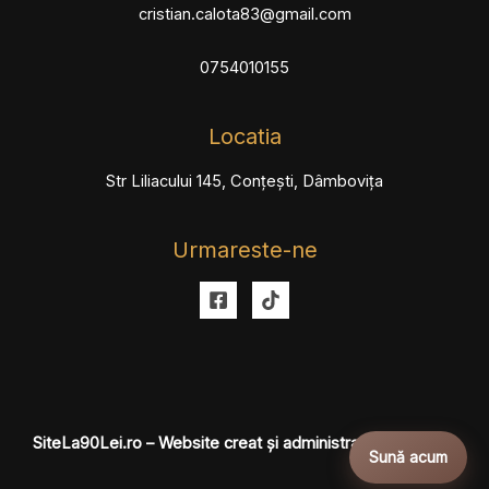
cristian.calota83@gmail.com
0754010155
Locatia
Str Liliacului 145, Conțești, Dâmbovița
Urmareste-ne
SiteLa90Lei.ro
– Website creat și administrat profesional.
Sună acum