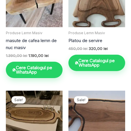
Produse Lemn Masiv
Produse Lemn Masiv
masute de cafea lemn de
Platou de servire
nuc masiv
450,00
lei
320,00
lei
1.390,00
lei
1.190,00
lei
Cere Catalogul pe
WhatsApp
Cere Catalogul pe
WhatsApp
Prețul
Prețul
Prețul
Prețul
inițial
curent
inițial
curent
Sale!
Sale!
a
este:
a
este:
fost:
690,00 lei.
fost:
290,00 lei.
990,00 lei.
350,00 lei.